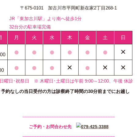
〒675-0101 加古川市平岡町新在家2丁目268-1
JR「東加古川駅」より南へ徒歩1分
32台分の駐車場完備
間
月
火
水
木
金
土
日
●
●
●
●
●
●
×
:00
●
●
●
×
●
×
×
00
〉日曜日･祝祭日
※ 木曜日･土曜日は午前 9:00～12:00、午後 休診
、予約なしの当日受付の方は診察終了時間の30分前までにお越し
。
ご予約・お問合わせ先